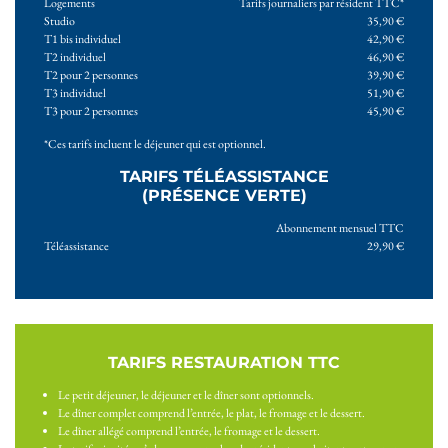
Logements
Tarifs journaliers par résident TTC*
Studio
35,90 €
T1 bis individuel
42,90 €
T2 individuel
46,90 €
T2 pour 2 personnes
39,90 €
T3 individuel
51,90 €
T3 pour 2 personnes
45,90 €
*Ces tarifs incluent le déjeuner qui est optionnel.
TARIFS TÉLÉASSISTANCE
(PRÉSENCE VERTE)
Abonnement mensuel TTC
Téléassistance
29,90 €
TARIFS RESTAURATION TTC
Le petit déjeuner, le déjeuner et le dîner sont optionnels.
Le dîner complet comprend l’entrée, le plat, le fromage et le dessert.
Le dîner allégé comprend l’entrée, le fromage et le dessert.