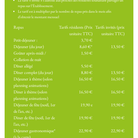
Le tarif « invité » s’adresse aux proches des résidents souhaitant partager un
repas sur l’Établissement.
Le tarif est à multiplier par le nombre de repas pris dans le mois afin
d’obtenir le montant mensuel
Repas
Tarifs résidents (Prix
Tarifs invités (prix
unitaire TTC)
unitaire TTC)
Petit-déjeuner :
3,70 €
Déjeuner (du jour)
8,60 €*
13,50 €
Goûter après-midi /
1,50 €
Collation de nuit
Dîner allégé
5,50 €
Dîner complet (du jour)
8,80 €
13,50 €
Déjeuner à thème (selon
16,50 €
16,50 €
planning animations)
Diner à thème (selon
16,50 €
16,50 €
planning animations)
Déjeuner de fête (noël, 1er
19,90 e
19,90 €
de l’an, etc.)
Diner de fête (noël, 1er de
19,90 €
19,90 €
l’an, etc.)
Déjeuner gastronomique*
22,90 €
22,90 €
(à la carte)