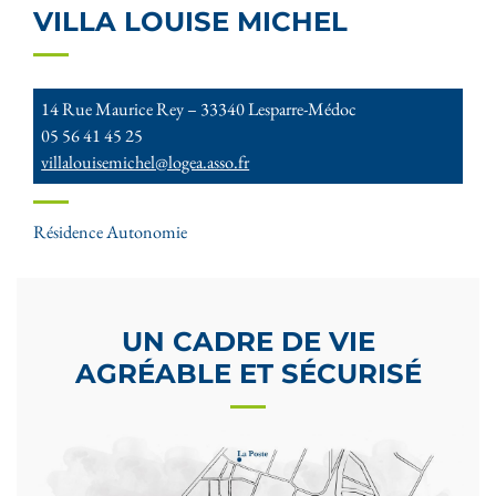
VILLA LOUISE MICHEL
14 Rue Maurice Rey – 33340 Lesparre-Médoc
05 56 41 45 25
villalouisemichel@logea.asso.fr
Résidence Autonomie
UN CADRE DE VIE
AGRÉABLE ET SÉCURISÉ