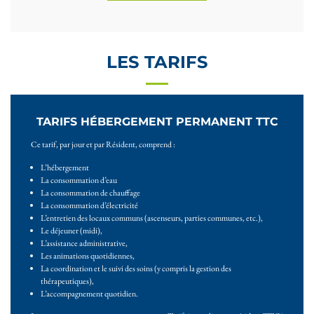
LES TARIFS
TARIFS HÉBERGEMENT PERMANENT TTC
Ce tarif, par jour et par Résident, comprend :
L’hébergement
La consommation d’eau
La consommation de chauffage
La consommation d’électricité
L’entretien des locaux communs (ascenseurs, parties communes, etc.),
Le déjeuner (midi),
L’assistance administrative,
Les animations quotidiennes,
La coordination et le suivi des soins (y compris la gestion des
thérapeutiques),
L’accompagnement quotidien.