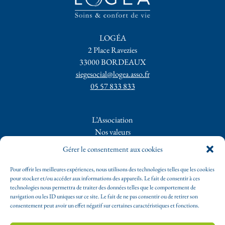
LOGÉA
2 Place Ravezies
33000 BORDEAUX
siegesocial@logea.asso.fr
05 57 833 833
L’Association
Nos valeurs
Nos services
Gérer le consentement aux cookies
Type de résidences
Nos partenaires
Pour offrir les meilleures expériences, nous utilisons des technologies telles que les cookies
pour stocker et/ou accéder aux informations des appareils. Le fait de consentir à ces
technologies nous permettra de traiter des données telles que le comportement de
navigation ou les ID uniques sur ce site. Le fait de ne pas consentir ou de retirer son
consentement peut avoir un effet négatif sur certaines caractéristiques et fonctions.
Mentions légales
Politique de cookies