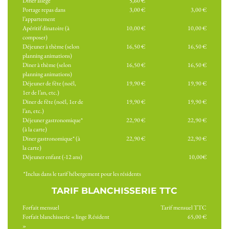
Dîner allégé
5,60 €
Portage repas dans
3,00 €
3,00 €
l’appartement
Apéritif dinatoire (à
10,00 €
10,00 €
composer)
Déjeuner à thème (selon
16,50 €
16,50 €
planning animations)
Diner à thème (selon
16,50 €
16,50 €
planning animations)
Déjeuner de fête (noël,
19,90 €
19,90 €
1er de l’an, etc.)
Diner de fête (noël, 1er de
19,90 €
19,90 €
l’an, etc.)
Déjeuner gastronomique*
22,90 €
22,90 €
(à la carte)
Diner gastronomique* (à
22,90 €
22,90 €
la carte)
Déjeuner enfant (-12 ans)
10,00€
*
Inclus dans le tarif hébergement pour les résidents
TARIF BLANCHISSERIE TTC
Forfait mensuel
Tarif mensuel TTC
Forfait blanchisserie « linge Résident
65,00 €
»