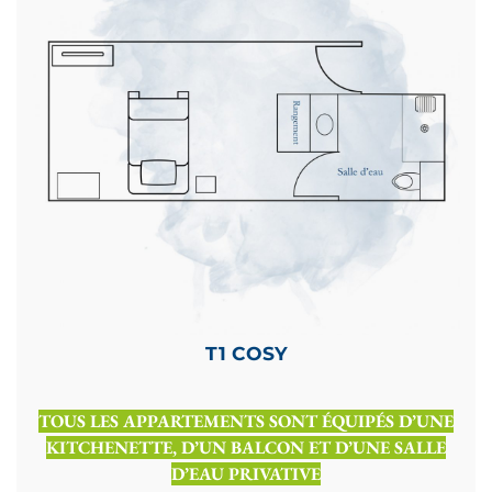
T1 COSY
TOUS LES APPARTEMENTS SONT ÉQUIPÉS D’UNE
KITCHENETTE, D’UN BALCON ET D’UNE SALLE
D’EAU PRIVATIVE