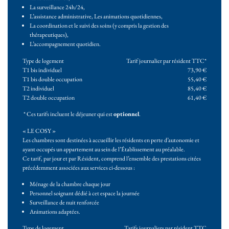
La surveillance 24h/24,
L’assistance administrative, Les animations quotidiennes,
La coordination et le suivi des soins (y compris la gestion des
thérapeutiques),
L’accompagnement quotidien.
Type de logement
Tarif journalier par résident TTC*
T1 bis individuel
73,90 €
T1 bis double occupation
55,40 €
T2 individuel
85,40 €
T2 double occupation
61,40 €
* Ces tarifs incluent le déjeuner qui est
optionnel
.
« LE COSY »
Les chambres sont destinées à accueillir les résidents en perte d’autonomie et
ayant occupés un appartement au sein de l’Établissement au préalable.
Ce tarif, par jour et par Résident, comprend l’ensemble des prestations citées
précédemment associées aux services ci-dessous :
Ménage de la chambre chaque jour
Personnel soignant dédié à cet espace la journée
Surveillance de nuit renforcée
Animations adaptées.
Type de logement
Tarifs journaliers par résident TTC