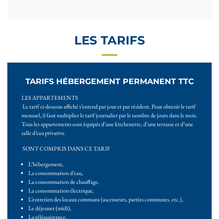
LES TARIFS
TARIFS HÉBERGEMENT PERMANENT TTC
LES APPARTEMENTS
Le tarif ci-dessous affiché s’entend par jour et par résident. Pour obtenir le tarif
mensuel, il faut multiplier le tarif journalier par le nombre de jours dans le mois.
Tous les appartements sont équipés d’une kitchenette, d’une terrasse et d’une
salle d’eau privative.
SONT COMPRIS DANS CE TARIF
L’hébergement,
La consommation d’eau,
La consommation de chauffage,
La consommation électrique,
L’entretien des locaux communs (ascenseurs, parties communes, etc.),
Le déjeuner (midi),
La téléassistance,