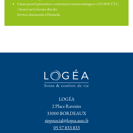
L’autre pour la prestation « entretien et travaux ménagers » (29,90 € T.T.C.
/ heure) sur la facture dite des
Services Autonomie à Domicile.
LOGÉA
2 Place Ravezies
33000 BORDEAUX
siegesocial@logea.asso.fr
05 57 833 833