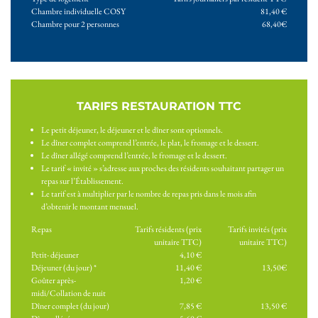
Chambre individuelle COSY
81,40 €
Chambre pour 2 personnes
68,40€
TARIFS RESTAURATION TTC
Le petit déjeuner, le déjeuner et le dîner sont optionnels.
Le dîner complet comprend l’entrée, le plat, le fromage et le dessert.
Le dîner allégé comprend l’entrée, le fromage et le dessert.
Le tarif « invité » s’adresse aux proches des résidents souhaitant partager un
repas sur l’Établissement.
Le tarif est à multiplier par le nombre de repas pris dans le mois afin
d’obtenir le montant mensuel.
Repas
Tarifs résidents (prix
Tarifs invités (prix
unitaire TTC)
unitaire TTC)
Petit- déjeuner
4,10 €
Déjeuner (du jour) *
11,40 €
13,50€
Goûter après-
1,20 €
midi/Collation de nuit
Dîner complet (du jour)
7,85 €
13,50 €