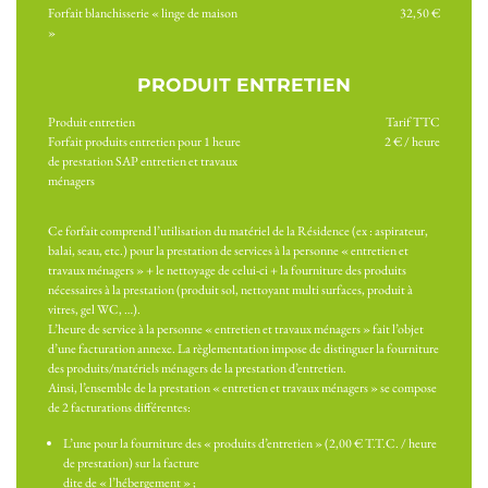
Forfait blanchisserie « linge de maison
32,50 €
»
PRODUIT ENTRETIEN
Produit entretien
Tarif TTC
Forfait produits entretien pour 1 heure
2 € / heure
de prestation SAP entretien et travaux
ménagers
Ce forfait comprend l’utilisation du matériel de la Résidence (ex : aspirateur,
balai, seau, etc.) pour la prestation de services à la personne « entretien et
travaux ménagers » + le nettoyage de celui-ci + la fourniture des produits
nécessaires à la prestation (produit sol, nettoyant multi surfaces, produit à
vitres, gel WC, …).
L’heure de service à la personne « entretien et travaux ménagers » fait l’objet
d’une facturation annexe. La règlementation impose de distinguer la fourniture
des produits/matériels ménagers de la prestation d’entretien.
Ainsi, l’ensemble de la prestation « entretien et travaux ménagers » se compose
de 2 facturations différentes:
L’une pour la fourniture des « produits d’entretien » (2,00 € T.T.C. / heure
de prestation) sur la facture
dite de « l’hébergement » ;