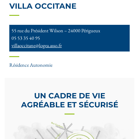
VILLA OCCITANE
55 rue du Président Wilson – 24000 Périgueux
05 53 35 40 95
villaoccitane@logea.asso.fr
Résidence Autonomie
UN CADRE DE VIE
AGRÉABLE ET SÉCURISÉ